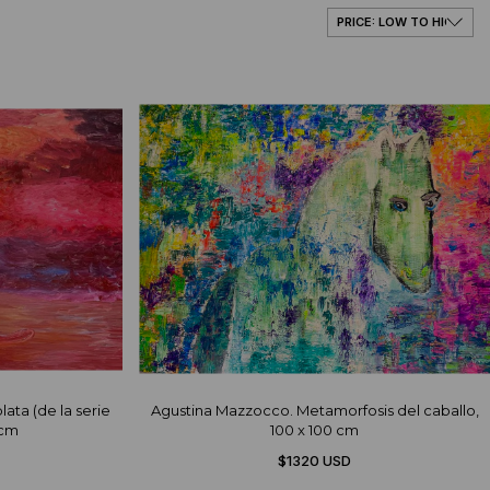
ncias y visiones en el arte alentándome en mi
ata (de la serie
Agustina Mazzocco. Metamorfosis del caballo,
 cm
100 x 100 cm
$1320 USD