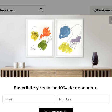
Enviamos
 ASESORAMOS
BLOG
QUIENES SOMOS
GIF
Agustina Mazzocco
1987, Argentina
Mi obra es una advertencia y también un 
generamos, pero muestra cómo la vida pu
incendios e inundaciones donde animales 
Suscribite y recibí un 10% de descuento
obras como Juguemos en el bosque, inspir
en el País de las Maravillas, la narrativa s
generar conciencia y diálogo sobre nuestr