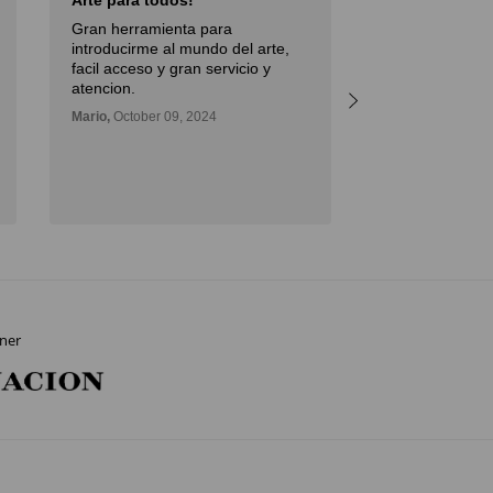
Arte para todos!
Excellent Serv
Gran herramienta para
Débora,
October 
introducirme al mundo del arte,
facil acceso y gran servicio y
atencion.
Mario,
October 09, 2024
ner