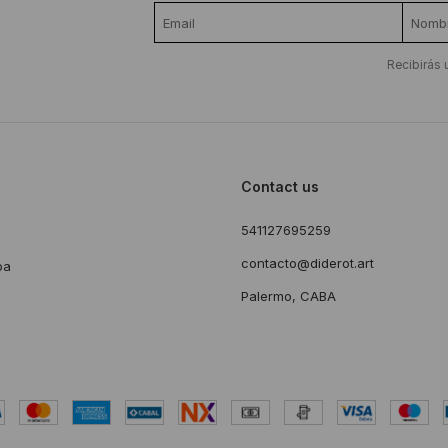
Recibirás 
Contact us
541127695259
s
contacto@diderot.art
ba
Palermo, CABA