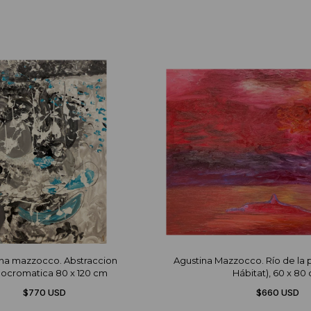
conjunto me influencio con sus experie
propia expresión.
ina mazzocco. Abstraccion
Agustina Mazzocco. Río de la pl
ocromatica 80 x 120 cm
Hábitat), 60 x 80
$770 USD
$660 USD