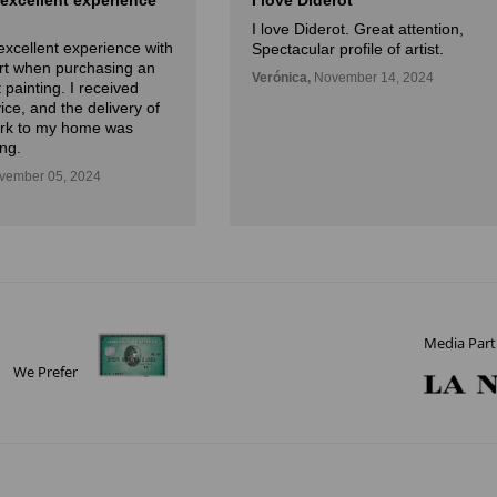
 excellent experience
I love Diderot
I love Diderot. Great attention,
excellent experience with
Spectacular profile of artist.
Art when purchasing an
Verónica,
November 14, 2024
 painting. I received
ice, and the delivery of
ork to my home was
ng.
ember 05, 2024
Media Part
We Prefer