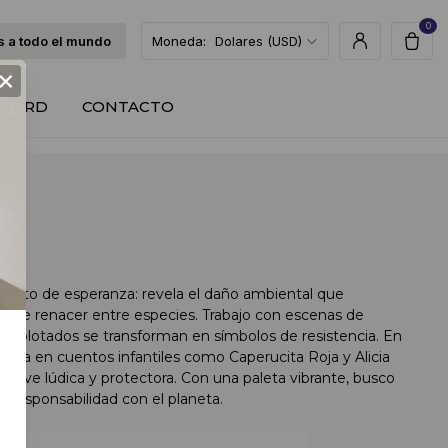
0
 a todo el mundo
Moneda:
Dolares (USD)
×
T CARD
CONTACTO
gesto de esperanza: revela el daño ambiental que
ede renacer entre especies. Trabajo con escenas de
explotados se transforman en símbolos de resistencia. En
ada en cuentos infantiles como Caperucita Roja y Alicia
e vuelve lúdica y protectora. Con una paleta vibrante, busco
a responsabilidad con el planeta.