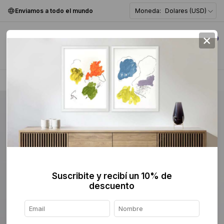
Enviamos a todo el mundo
Moneda:
Dolares (USD)
×
0
Home
>
Serigrafía y Grabado
>
Suscribite y recibí un 10% de
descuento