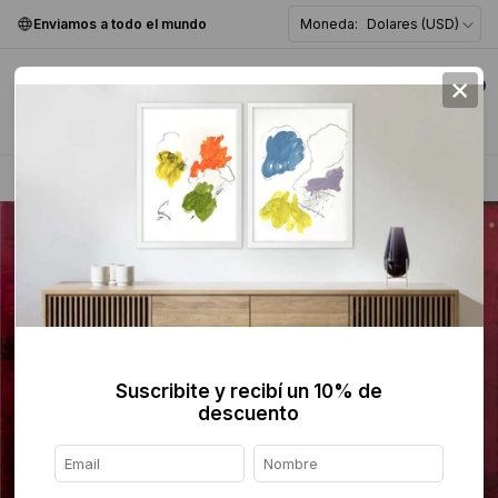
Enviamos a todo el mundo
Moneda:
Dolares (USD)
×
0
Home
>
Serigrafía y Grabado
>
Suscribite y recibí un 10% de
descuento