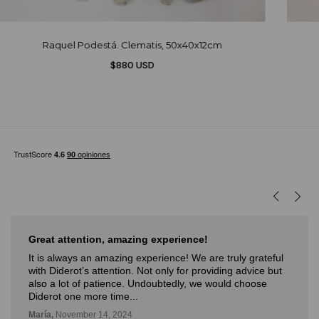
Raquel Podestá. Clematis, 50x40x12cm
$880 USD
rience!
Muy buena experiencia
ce! We are truly grateful
Muy buena experiencia. Diderot es 
 for providing advice but
novedosa forma de poder ver, apren
dly, we would choose
con la posibilidad de probarlo. Me 
Deli,
September 12, 2024