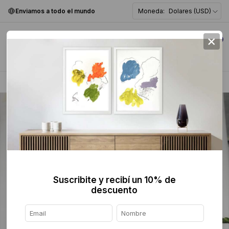
Enviamos a todo el mundo
Moneda:
Dolares (USD)
×
0
Home
>
Escultura
>
Suscribite y recibí un 10% de
descuento