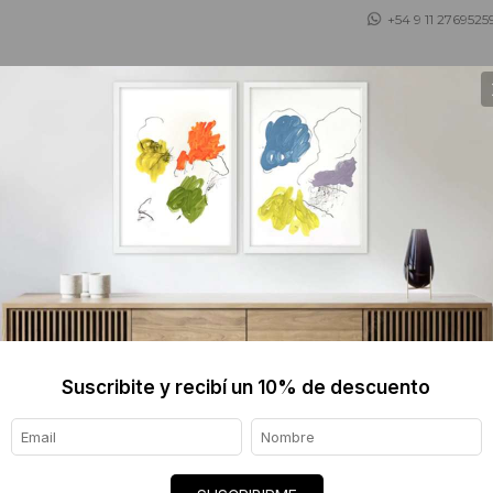
+54 9 11 2769525
 ASESORAMOS
TIENDA DE OBJETOS
BLOG
Fernando Brizuela
Buenos Aires, 1971
Profesor de Pintura, Escuela Nacional de 
Taller Carolina Antoniadis
Suscribite y recibí un 10% de descuento
Taller Juan Doffo
Podemos encontrar sus obras en el coleccio
Fernando Brizuela a través de su obra, s