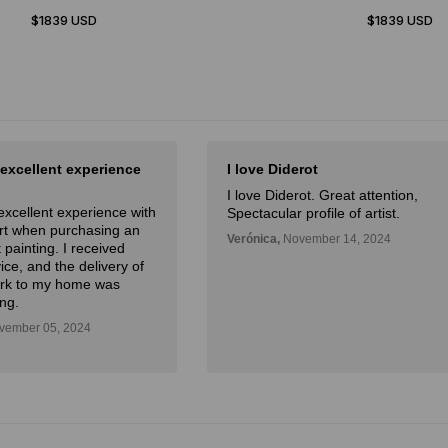
$1839 USD
$1839 USD
 excellent experience
I love Diderot
I love Diderot. Great attention,
excellent experience with
Spectacular profile of artist.
Art when purchasing an
Verónica,
November 14, 2024
 painting. I received
ice, and the delivery of
ork to my home was
ng.
ember 05, 2024