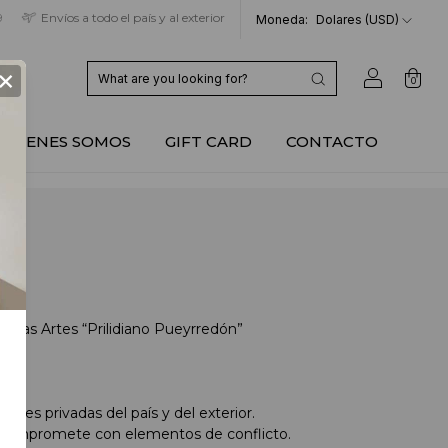
9
Envíos a todo el país y al exterior
Moneda:
Dolares (USD)
×
0
QUIENES SOMOS
GIFT CARD
CONTACTO
Bellas Artes “Prilidiano Pueyrredón”
nes privadas del país y del exterior.
e compromete con elementos de conflicto.