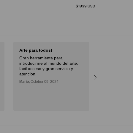
$1839 USD
Arte para todos!
Excellent Serv
Gran herramienta para
Débora,
October 
introducirme al mundo del arte,
facil acceso y gran servicio y
atencion.
Mario,
October 09, 2024