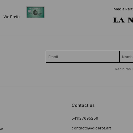
Media Part
We Prefer
Recibirás 
Contact us
541127695259
s
contacto@diderot.art
ba