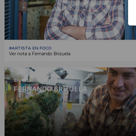
#ARTISTA EN FOCO
Ver nota a Fernando Brizuela
#Artistaenfoco
FERNANDO BRIZUELA