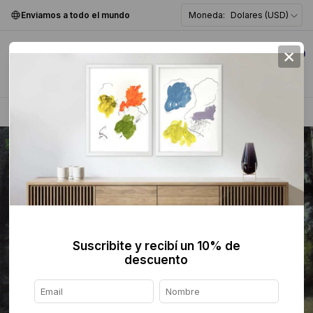
Enviamos a todo el mundo
Moneda:
Dolares (USD)
×
0
Home
>
Pintura
>
Figurativa
>
Suscribite y recibí un 10% de
descuento