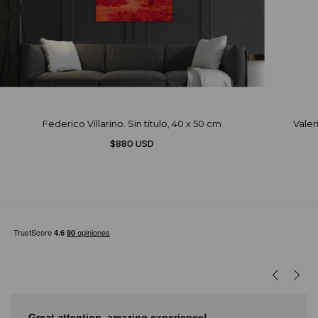
Federico Villarino. Sin titulo, 40 x 50 cm
Valer
$880 USD
Great attention, amazing experience!