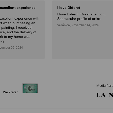
 excellent experience
I love Diderot
I love Diderot. Great attention,
excellent experience with
Spectacular profile of artist.
Art when purchasing an
Verónica,
November 14, 2024
 painting. I received
ice, and the delivery of
ork to my home was
ng.
ember 05, 2024
Media Part
We Prefer