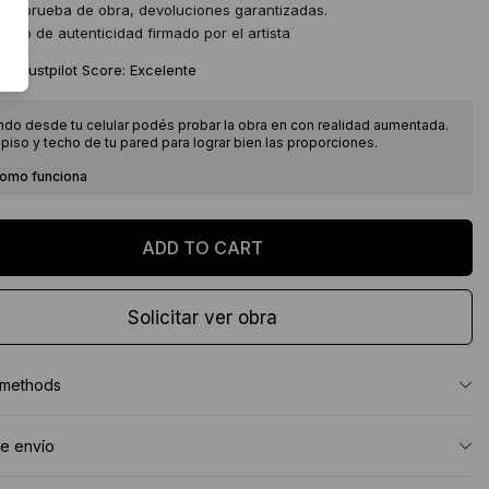
 de prueba de obra, devoluciones garantizadas.
icado de autenticidad firmado por el artista
★
Trustpilot Score: Excelente
ndo desde tu celular podés probar la obra en con realidad aumentada.
piso y techo de tu pared para lograr bien las proporciones.
como funciona
Solicitar ver obra
 methods
e envío