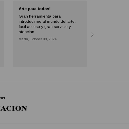
Arte para todos!
Excellent Serv
Gran herramienta para
Débora,
October 
introducirme al mundo del arte,
facil acceso y gran servicio y
atencion.
Mario,
October 09, 2024
ner