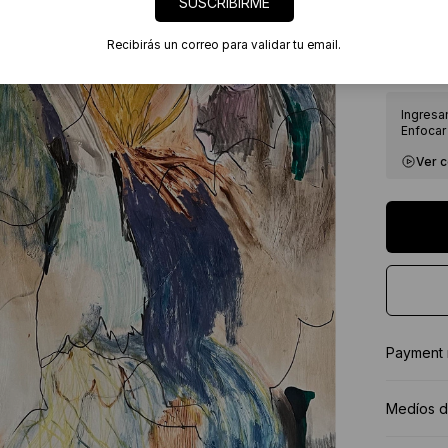
SUSCRIBIRME
7 días
Certif
Recibirás un correo para validar tu email.
★★★★
Ingresa
Enfocar 
Ver 
Payment
Medíos d