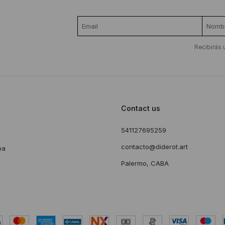
Recibirás 
Contact us
541127695259
s
contacto@diderot.art
ba
Palermo, CABA