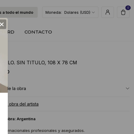
0
 a todo el mundo
Moneda:
Dolares (USD)
×
T CARD
CONTACTO
GALLO. SIN TITULO, 108 X 78 CM
 USD
ón de la obra
a la obra del artista
 la obra:
Argentina
 internacionales profesionales y asegurados.