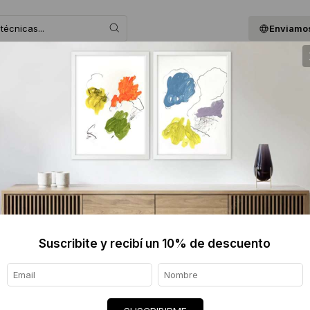
Enviamos
 ASESORAMOS
BLOG
QUIENES SOMOS
GIF
SOFIA 
$3000
Informaci
Ver tod
Suscribite y recibí un 10% de descuento
Origen de
Envíos