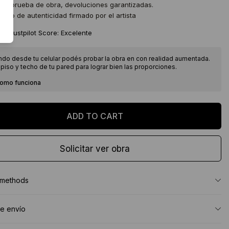
 de prueba de obra, devoluciones garantizadas.
icado de autenticidad firmado por el artista
★
Trustpilot Score: Excelente
ndo desde tu celular podés probar la obra en con realidad aumentada.
piso y techo de tu pared para lograr bien las proporciones.
como funciona
Solicitar ver obra
 methods
e envío