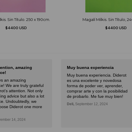
kis. Sin Título. 250 x 190cm.
Magalí Milkis. Sin Título, 2
$4400 USD
$4400 USD
na experiencia
El mejor sitio de arte de Latam
a experiencia. Diderot
El mejor sitio de arte de Latam,
xcelente y novedosa
especialmente por la curación
poder ver, aprender,
experta y la atención.
rte y con la posibilidad
Julian,
November 01, 2024
rlo. Me fue muy bien!
mber 12, 2024