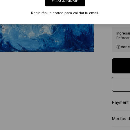
SUSCRIBIRME
7 días
Certif
Recibirás un correo para validar tu email.
★★★★
Ingresa
Enfocar 
Ver 
Payment
Medíos d