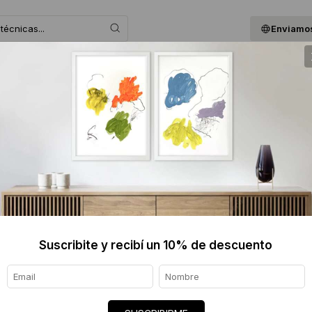
Enviamos
 ASESORAMOS
BLOG
QUIENES SOMOS
GIF
SERGIO 
$6000
Informaci
Ver tod
Suscribite y recibí un 10% de descuento
Origen de
Envíos