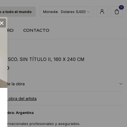
0
 a todo el mundo
Moneda:
Dolares (USD)
×
T CARD
CONTACTO
BOSCO. SIN TÍTULO II, 160 X 240 CM
 USD
ón de la obra
a la obra del artista
 la obra:
Argentina
 internacionales profesionales y asegurados.