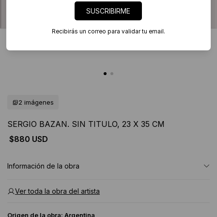
SUSCRIBIRME
Recibirás un correo para validar tu email.
2 imágenes
SERGIO BAZAN. SIN TITULO, 23 X 35 CM
$880 USD
Información de la obra
Ver toda la obra del artista
Origen de la obra:
Argentina