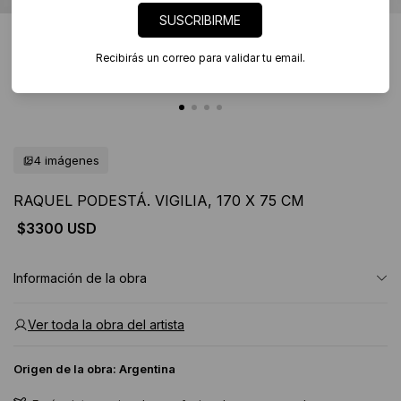
SUSCRIBIRME
Recibirás un correo para validar tu email.
4 imágenes
RAQUEL PODESTÁ. VIGILIA, 170 X 75 CM
$3300 USD
Información de la obra
Ver toda la obra del artista
Origen de la obra:
Argentina