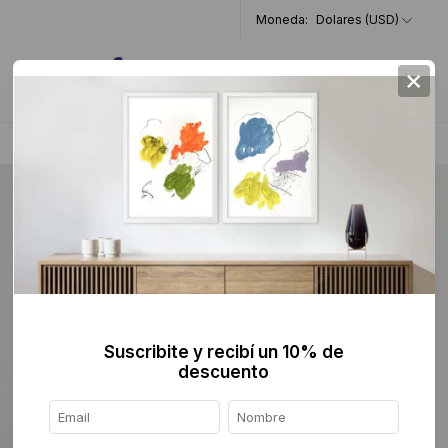
Moneda:
Dolares (USD)
×
0
Home
>
Escultura
>
Cerámica
>
Suscribite y recibí un 10% de
descuento