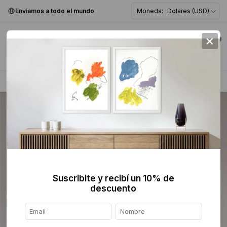
Enviamos a todo el mundo
Moneda:
Dolares (USD)
×
0
Home
>
Artistas
>
Suscribite y recibí un 10% de
descuento