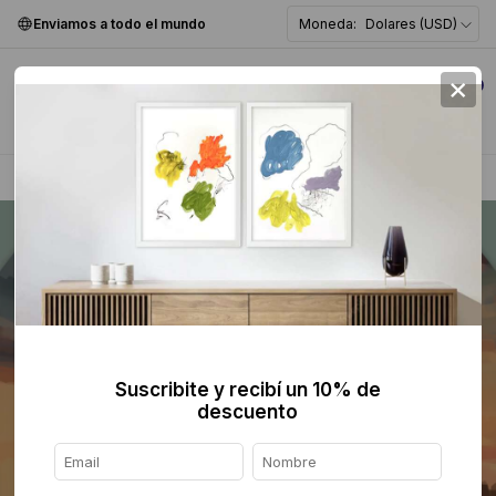
Enviamos a todo el mundo
Moneda:
Dolares (USD)
×
0
Home
>
Pintura
>
Suscribite y recibí un 10% de
descuento