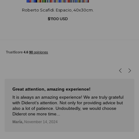
Roberto Scafidi. Espacio, 40x30cm.
$1100 USD
Muy buena experiencia
ruly grateful
Muy buena experiencia. Diderot es una excele
ing advice but
novedosa forma de poder ver, aprender, compr
ld choose
con la posibilidad de probarlo. Me fue muy bie
Deli,
September 12, 2024