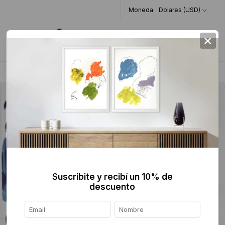
Moneda:
Dolares (USD)
×
0
Home
>
Pintura
>
Figurativa
>
Suscribite y recibí un 10% de
descuento