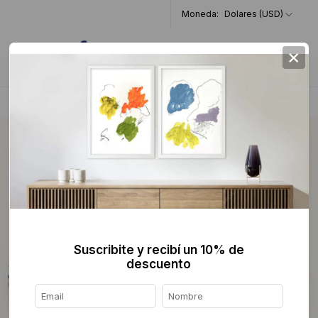
Moneda:
Dolares (USD)
×
0
Home
>
Pintura
>
Abstracta
>
Suscribite y recibí un 10% de
descuento