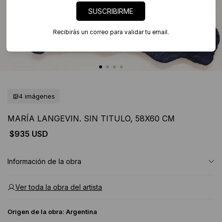
SUSCRIBIRME
Recibirás un correo para validar tu email.
4 imágenes
MARÍA LANGEVIN. SIN TITULO, 58X60 CM
$935 USD
Información de la obra
Ver toda la obra del artista
Origen de la obra:
Argentina