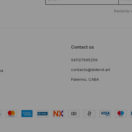
Recibirás 
Contact us
541127695259
s
contacto@diderot.art
ba
Palermo, CABA