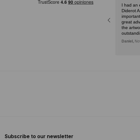
I had an 
a
especialmente por la curación
Diderot 
r,
experta y la atención.
important
idad
Julian,
November 01, 2024
great adv
n!
the artw
outstandi
Daniel,
Nov
Subscribe to our newsletter