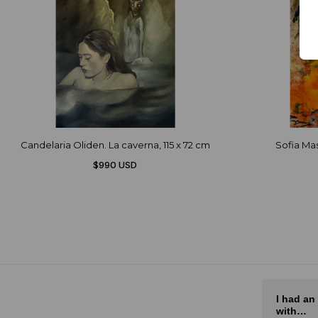
Candelaria Oliden. La caverna, 115 x 72 cm
Sofia Mast
$990 USD
El mejor sitio de arte de Latam
I had an
with…
rot
El mejor sitio de arte de Latam,