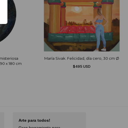
misteriosa
María Sivak. Felicidad, día cero, 30 cm Ø
190 x 180 cm
$495 USD
Arte para todos!
Excellent Serv
Gran herramienta para
Débora,
October 