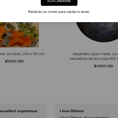
SUSCRIBIRME
Recibirás un correo para validar tu email.
ai. Sin título, 200 x 150 cm
Alejandra López Yasky. La 
naturaleza de las cosas #10, 
$5500 USD
$4400 USD
 excellent experience
I love Diderot
I love Diderot. Great attention,