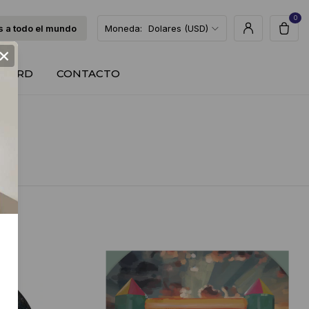
0
 a todo el mundo
Moneda:
Dolares (USD)
×
T CARD
CONTACTO