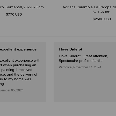
ro. Semental, 20x20x15cm.
Adriana Carambia. La Trampa del
37 x 34 cm.
$770 USD
$2500 USD
 excellent experience
I love Diderot
I love Diderot. Great attention,
excellent experience with
Spectacular profile of artist.
Art when purchasing an
Verónica,
November 14, 2024
 painting. I received
ice, and the delivery of
ork to my home was
ng.
ember 05, 2024