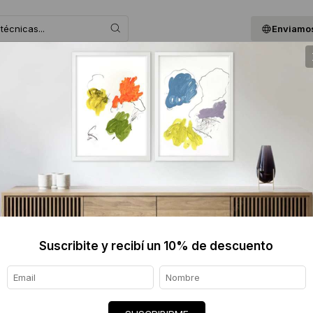
Enviamos
 ASESORAMOS
BLOG
QUIENES SOMOS
GIF
MARCOL
$2750
Informaci
Ver tod
Suscribite y recibí un 10% de descuento
Origen de
Envíos