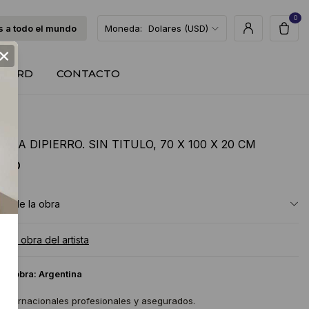
0
 a todo el mundo
Moneda:
Dolares (USD)
×
T CARD
CONTACTO
INA DIPIERRO. SIN TITULO, 70 X 100 X 20 CM
 USD
ón de la obra
a la obra del artista
 la obra:
Argentina
 internacionales profesionales y asegurados.