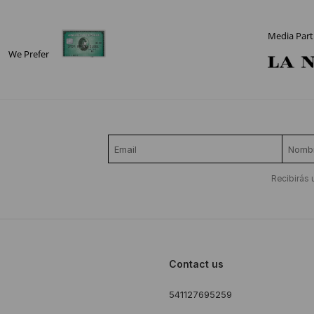
Media Part
We Prefer
Recibirás 
Contact us
541127695259
s