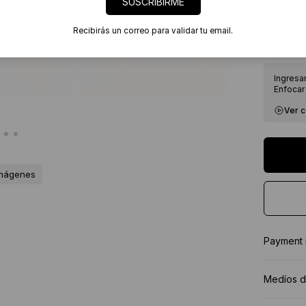
SUSCRIBIRME
7 días
Certif
Recibirás un correo para validar tu email.
★★★★
Ingresa
Enfocar 
Ver 
imágenes
Payment
Medíos d