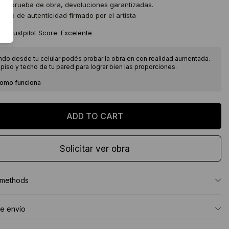
 de prueba de obra, devoluciones garantizadas.
icado de autenticidad firmado por el artista
★
Trustpilot Score: Excelente
ndo desde tu celular podés probar la obra en con realidad aumentada.
piso y techo de tu pared para lograr bien las proporciones.
como funciona
Solicitar ver obra
 methods
e envío