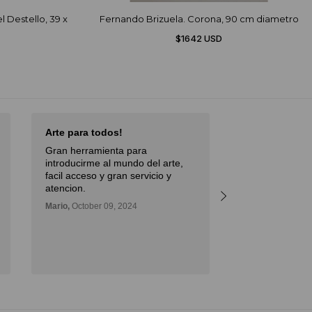
 Destello, 39 x
Fernando Brizuela. Corona, 90 cm diametro
$1642 USD
Arte para todos!
Excellent Serv
Gran herramienta para
Débora,
October 
introducirme al mundo del arte,
facil acceso y gran servicio y
atencion.
Mario,
October 09, 2024