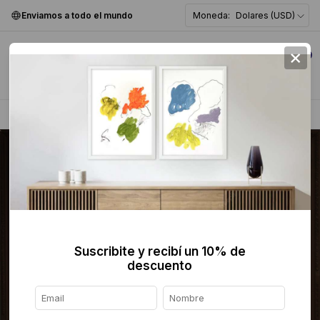
Enviamos a todo el mundo
Moneda:
Dolares (USD)
×
0
Home
>
Artistas
>
Marcelo Coca
>
Suscribite y recibí un 10% de
descuento