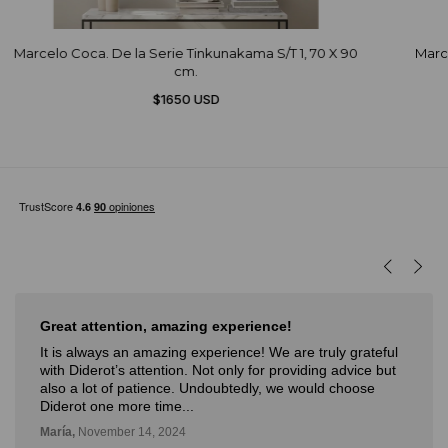
Marcelo Coca. De la Serie Tinkunakama S/T 1, 70 X 90
Marce
cm.
$1650 USD
ng experience!
Muy buena experiencia
xperience! We are truly grateful
Muy buena experiencia. Dide
Not only for providing advice but
novedosa forma de poder ver
Undoubtedly, we would choose
con la posibilidad de probar
Deli,
September 12, 2024