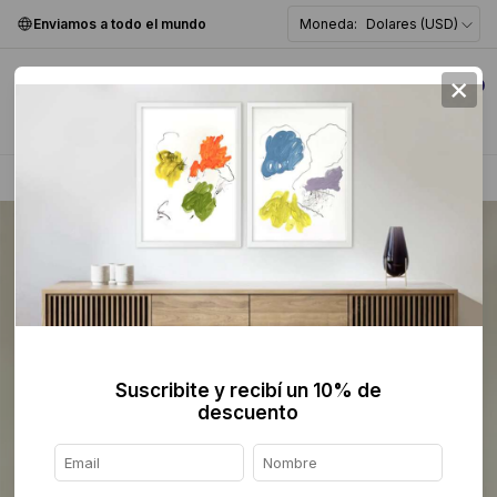
Enviamos a todo el mundo
Moneda:
Dolares (USD)
×
0
Home
>
Pintura
>
Abstracta
>
Suscribite y recibí un 10% de
descuento