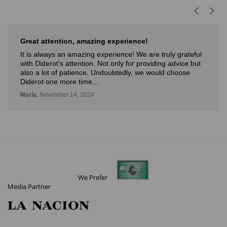
ttention, amazing experience!
Muy buena
ways an amazing experience! We are truly grateful
Muy buena e
rot’s attention. Not only for providing advice but
novedosa fo
ot of patience. Undoubtedly, we would choose
con la posi
one more time...
Deli,
Septemb
vember 14, 2024
We Prefer
Media Partner