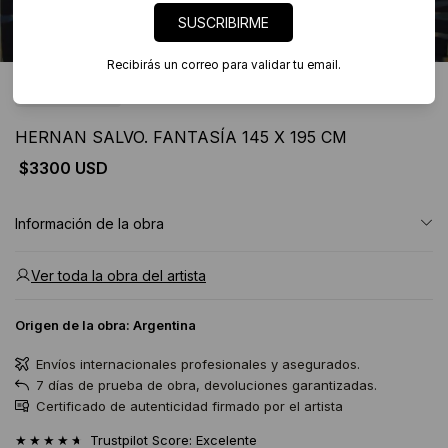
SUSCRIBIRME
Recibirás un correo para validar tu email.
2 imágenes
HERNAN SALVO. FANTASÍA 145 X 195 CM
$3300 USD
Información de la obra
Ver toda la obra del artista
Origen de la obra:
Argentina
Envíos internacionales profesionales y asegurados.
7 días de prueba de obra, devoluciones garantizadas.
Certificado de autenticidad firmado por el artista
★★★★★
Trustpilot Score: Excelente