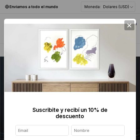
Enviamos a todo el mundo
Moneda:
Dolares (USD)
×
0
Home
>
Pintura
>
Figurativa
>
Suscribite y recibí un 10% de
descuento