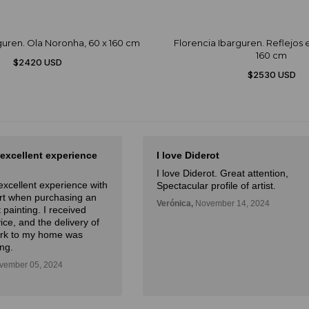
guren. Ola Noronha, 60 x 160 cm
Florencia Ibarguren. Reflejos e
160 cm
$2420 USD
$2530 USD
 excellent experience
I love Diderot
I love Diderot. Great attention,
excellent experience with
Spectacular profile of artist.
Art when purchasing an
Verónica,
November 14, 2024
 painting. I received
ice, and the delivery of
ork to my home was
ng.
ember 05, 2024