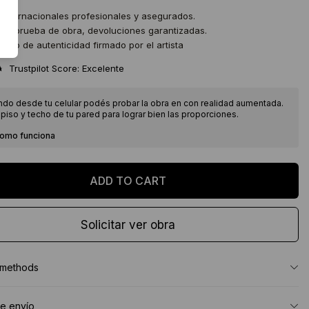
 internacionales profesionales y asegurados.
 de prueba de obra, devoluciones garantizadas.
icado de autenticidad firmado por el artista
★
Trustpilot Score: Excelente
ndo desde tu celular podés probar la obra en con realidad aumentada.
piso y techo de tu pared para lograr bien las proporciones.
como funciona
Solicitar ver obra
 methods
e envío