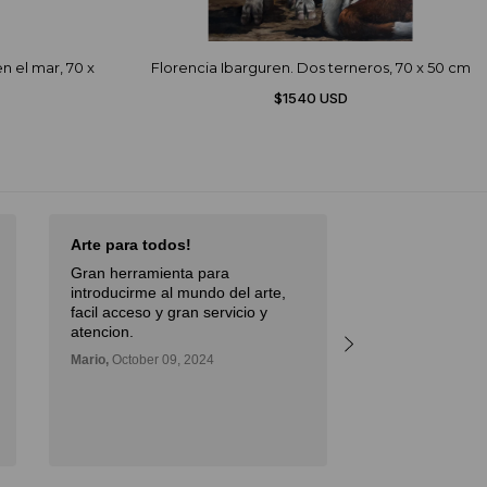
n el mar, 70 x
Florencia Ibarguren. Dos terneros, 70 x 50 cm
$1540 USD
Arte para todos!
Excellent Serv
Gran herramienta para
Débora,
October 
introducirme al mundo del arte,
facil acceso y gran servicio y
atencion.
Mario,
October 09, 2024