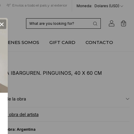
9
Envíos a todo el país y al exterior
Moneda:
Dolares (USD)
×
0
QUIENES SOMOS
GIFT CARD
CONTACTO
CIA IBARGUREN. PINGUINOS, 40 X 60 CM
SD
ón de la obra
a la obra del artista
 la obra:
Argentina