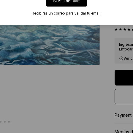
SUSCRIBIRME
Envíos
7 días
Recibirás un correo para validar tu email.
Certif
★★★★
Ingresa
Enfocar 
Ver 
Payment
Medíos d