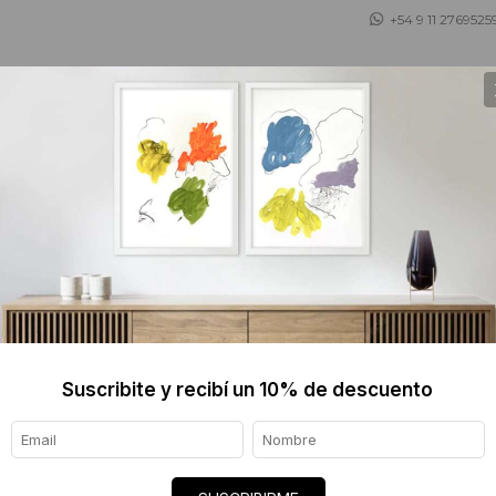
+54 9 11 2769525
 ASESORAMOS
TIENDA DE OBJETOS
BLOG
FLOREN
$275 U
Informaci
Suscribite y recibí un 10% de descuento
Ver tod
Origen de