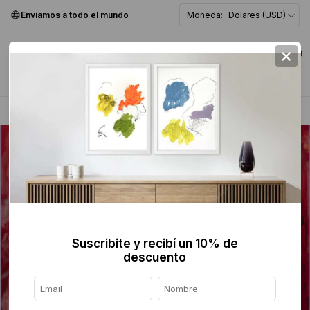
Enviamos a todo el mundo
Moneda:
Dolares (USD)
×
0
Home
>
Pintura
>
Abstracta
>
Suscribite y recibí un 10% de
descuento