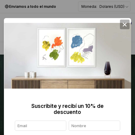
Enviamos a todo el mundo
Moneda:
Dolares (USD)
×
0
Home
>
Pintura
>
Figurativa
>
Suscribite y recibí un 10% de
descuento