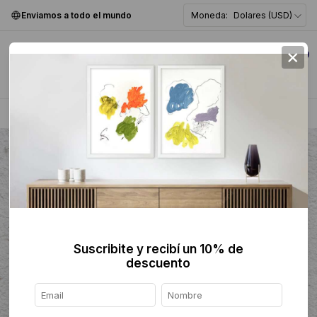
Enviamos a todo el mundo
Moneda:
Dolares (USD)
×
0
Home
>
Escultura
>
Cerámica
>
Suscribite y recibí un 10% de
descuento