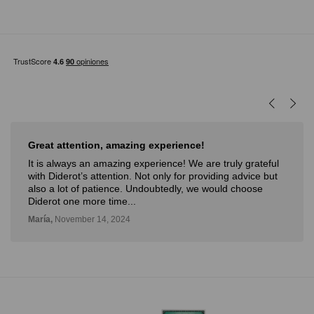
ng experience!
Muy buena experiencia
xperience! We are truly grateful
Muy buena experiencia. Dide
Not only for providing advice but
novedosa forma de poder ver
Undoubtedly, we would choose
con la posibilidad de probar
Deli,
September 12, 2024