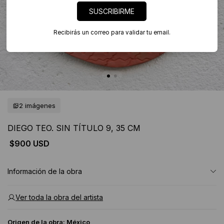
SUSCRIBIRME
Recibirás un correo para validar tu email.
2 imágenes
DIEGO TEO. SIN TÍTULO 9, 35 CM
$900 USD
Información de la obra
Ver toda la obra del artista
Origen de la obra:
México