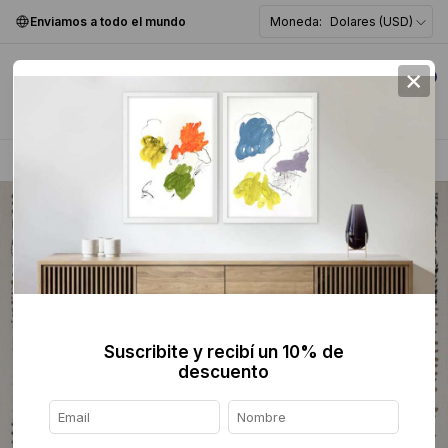
Enviamos a todo el mundo
Moneda:
Dolares (USD)
×
0
Home
>
Pintura
>
Abstracta
>
Suscribite y recibí un 10% de
descuento