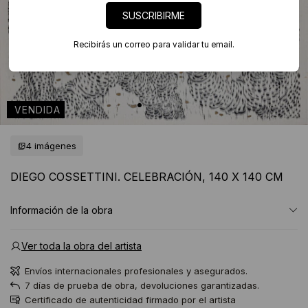
SUSCRIBIRME
Recibirás un correo para validar tu email.
4 imágenes
DIEGO COSSETTINI. CELEBRACIÓN, 140 X 140 CM
Información de la obra
Ver toda la obra del artista
Envíos internacionales profesionales y asegurados.
7 días de prueba de obra, devoluciones garantizadas.
Certificado de autenticidad firmado por el artista