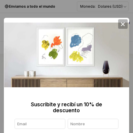
Enviamos a todo el mundo
Moneda:
Dolares (USD)
×
0
Home
>
Pintura
>
Figurativa
>
Suscribite y recibí un 10% de
descuento