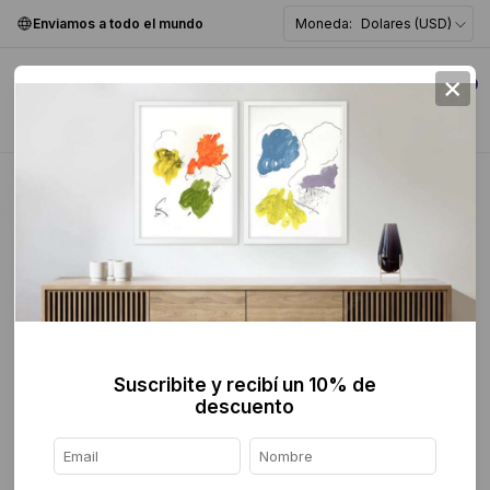
Enviamos a todo el mundo
Moneda:
Dolares (USD)
×
0
Home
>
Pintura
>
Figurativa
>
Suscribite y recibí un 10% de
descuento