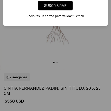
SUSCRIBIRME
Recibirás un correo para validar tu email.
2 imágenes
CINTIA FERNANDEZ PADIN. SIN TITULO, 20 X 25
CM
$550 USD