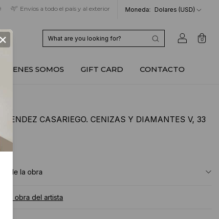
9
Envíos a todo el país y al exterior
Moneda:
Dolares (USD)
×
0
QUIENES SOMOS
GIFT CARD
CONTACTO
A MENDEZ CASARIEGO. CENIZAS Y DIAMANTES V, 33
M
USD
ón de la obra
a la obra del artista