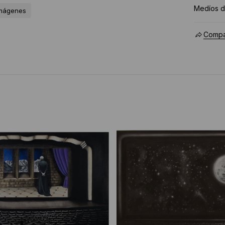
Medíos d
imágenes
Compar