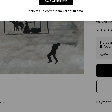
SUSCRIBIRME
Origen de
Envíos
Recibirás un correo para validar tu email.
7 días
Certif
★★★★
Ingresa
Enfocar 
Ver 
Payment