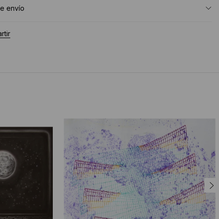
e envío
tir