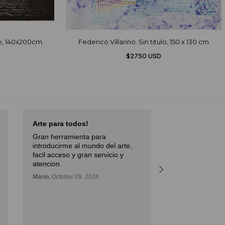
o, 140x200cm.
Federico Villarino. Sin titulo, 150 x 130 cm
$2750 USD
Arte para todos!
Excellent Serv
Gran herramienta para
Débora,
October 
introducirme al mundo del arte,
facil acceso y gran servicio y
atencion.
Mario,
October 09, 2024