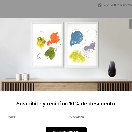
+54 9 11 2769525
 ASESORAMOS
TIENDA DE OBJETOS
BLOG
CECILI
X 45 C
$330 
Suscribite y recibí un 10% de descuento
Informaci
Ver tod