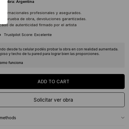
 la obra:
Argentina
 internacionales profesionales y asegurados.
 de prueba de obra, devoluciones garantizadas.
icado de autenticidad firmado por el artista
★
Trustpilot Score: Excelente
ndo desde tu celular podés probar la obra en con realidad aumentada.
piso y techo de tu pared para lograr bien las proporciones.
como funciona
Solicitar ver obra
 methods