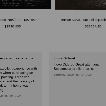
lvo. Nosferatu, 105x155cm.
Hernan Salvo. Hacia el espaci
$2530 USD
$2750 USD
 excellent experience
I love Diderot
I love Diderot. Great attention,
excellent experience with
Spectacular profile of artist.
Art when purchasing an
Verónica,
November 14, 2024
 painting. I received
ice, and the delivery of
ork to my home was
ng.
ember 05, 2024