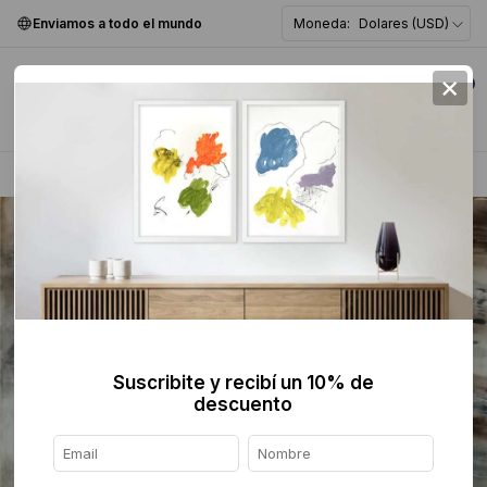
Enviamos a todo el mundo
Moneda:
Dolares (USD)
×
0
Home
>
Pintura
>
Figurativa
>
Suscribite y recibí un 10% de
descuento