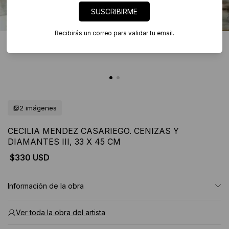
SUSCRIBIRME
Recibirás un correo para validar tu email.
2 imágenes
CECILIA MENDEZ CASARIEGO. CENIZAS Y
DIAMANTES III, 33 X 45 CM
$330 USD
Información de la obra
Ver toda la obra del artista