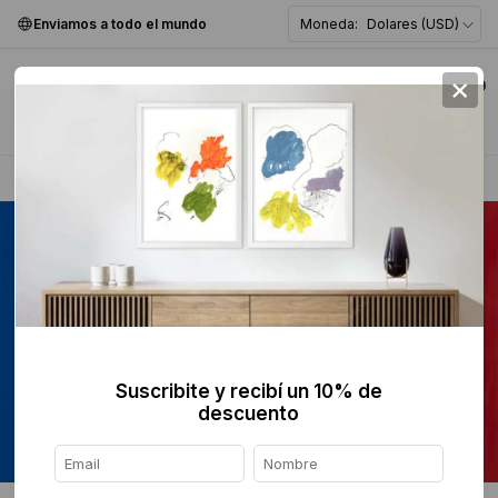
Enviamos a todo el mundo
Moneda:
Dolares (USD)
×
0
Home
>
Pintura
>
Suscribite y recibí un 10% de
descuento