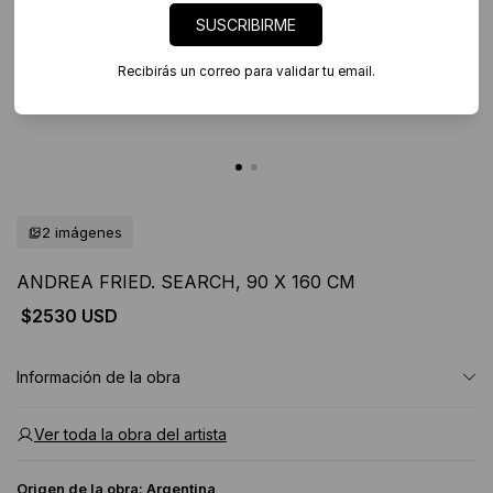
SUSCRIBIRME
Recibirás un correo para validar tu email.
2 imágenes
ANDREA FRIED. SEARCH, 90 X 160 CM
$2530 USD
Información de la obra
Ver toda la obra del artista
Origen de la obra:
Argentina