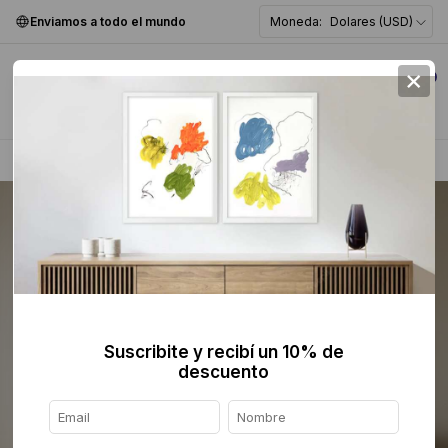
Enviamos a todo el mundo
Moneda:
Dolares (USD)
×
0
Home
>
Escultura
>
Suscribite y recibí un 10% de
descuento