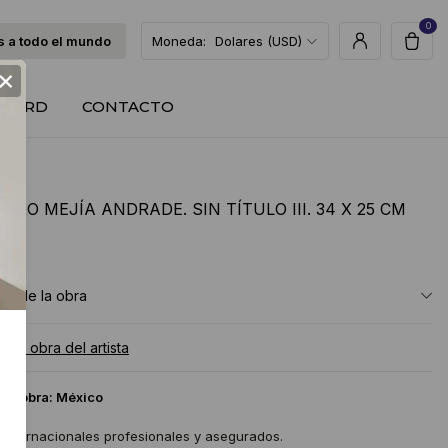
0
 a todo el mundo
Moneda:
Dolares (USD)
×
T CARD
CONTACTO
DRO MEJÍA ANDRADE. SIN TÍTULO III. 34 X 25 CM
USD
ón de la obra
a la obra del artista
 la obra:
México
 internacionales profesionales y asegurados.