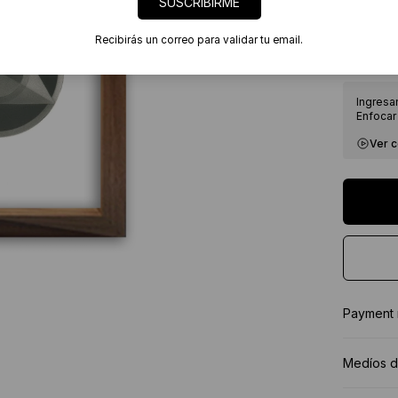
SUSCRIBIRME
7 días
Certif
Recibirás un correo para validar tu email.
★★★★
Ingresa
Enfocar 
Ver 
Payment
Medíos d