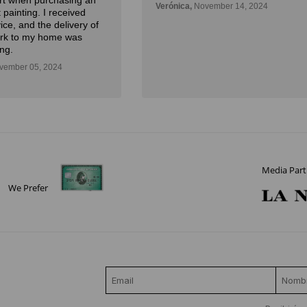
Art when purchasing an
Verónica,
November 14, 2024
 painting. I received
ice, and the delivery of
ork to my home was
ng.
ember 05, 2024
Media Part
We Prefer