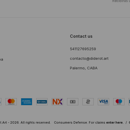
Recibirás 
Contact us
541127695259
s
contacto@diderot.art
ba
Palermo, CABA
.Art - 2026. All rights reserved.
Consumers Defense. For claims
enter here.
/