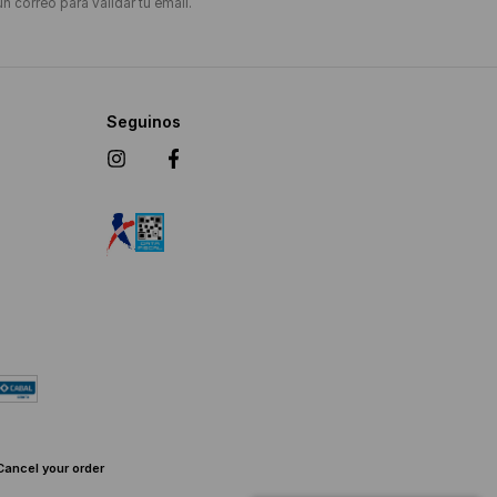
un correo para validar tu email.
Seguinos
Cancel your order