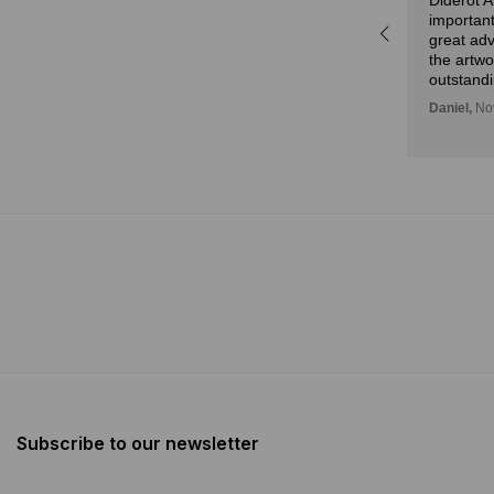
Diderot 
r,
experta y la atención.
important
idad
Julian,
November 01, 2024
great adv
n!
the artw
outstandi
Daniel,
Nov
Subscribe to our newsletter