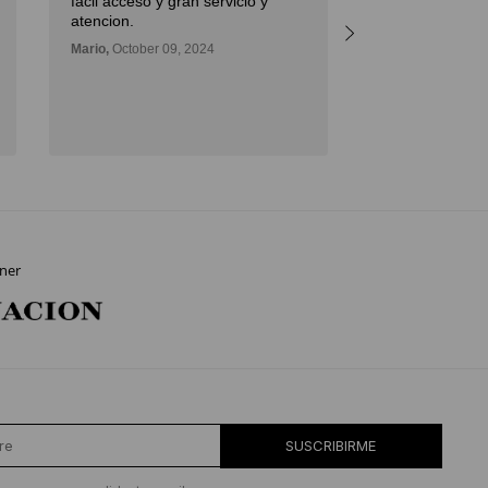
facil acceso y gran servicio y
atencion.
Mario,
October 09, 2024
ner
SUSCRIBIRME