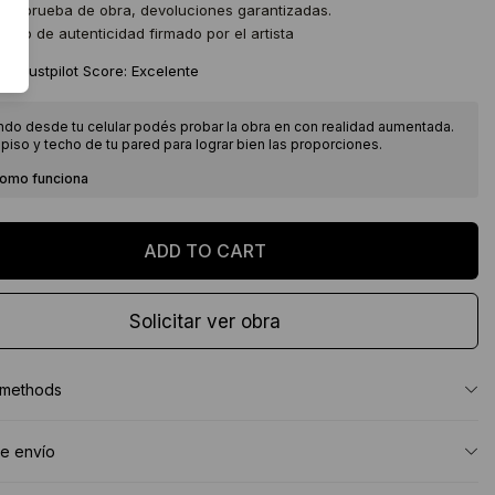
 de prueba de obra, devoluciones garantizadas.
icado de autenticidad firmado por el artista
★
Trustpilot Score: Excelente
ndo desde tu celular podés probar la obra en con realidad aumentada.
piso y techo de tu pared para lograr bien las proporciones.
como funciona
Solicitar ver obra
 methods
e envío