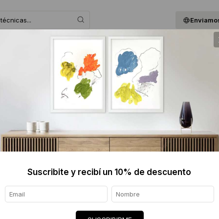
Enviamos
 ASESORAMOS
BLOG
QUIENES SOMOS
GIF
ALEJAN
$890 
Informaci
Ver tod
Suscribite y recibí un 10% de descuento
Origen de
Envíos