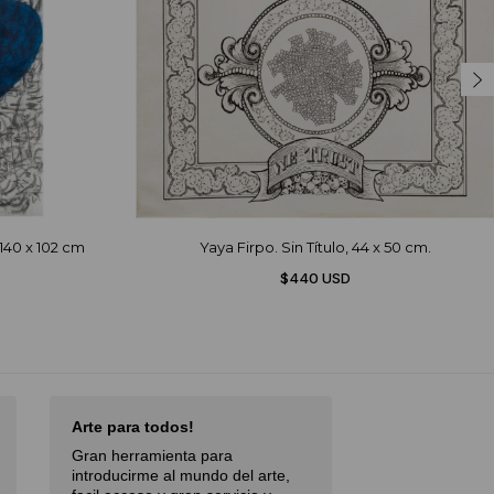
 140 x 102 cm
Yaya Firpo. Sin Título, 44 x 50 cm.
$440 USD
Arte para todos!
Excellent Serv
Gran herramienta para
Débora,
October 
introducirme al mundo del arte,