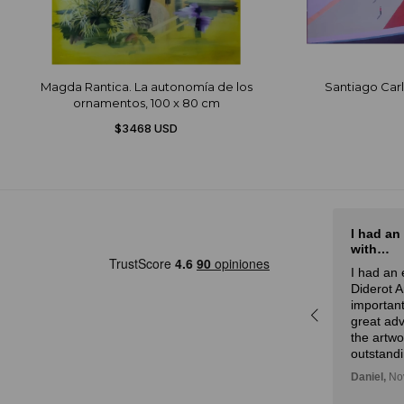
Magda Rantica. La autonomía de los
Santiago Car
ornamentos, 100 x 80 cm
$3468 USD
El mejor sitio de arte de Latam
I had an
with…
rot
El mejor sitio de arte de Latam,
I had an 
a
especialmente por la curación
Diderot 
r,
experta y la atención.
important
idad
Julian,
November 01, 2024
great adv
n!
the artw
outstandi
Daniel,
Nov