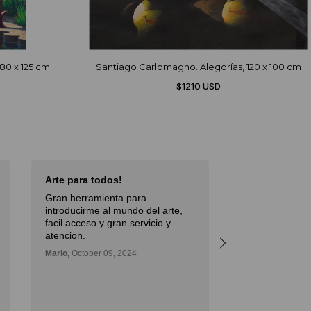
80 x 125 cm.
Santiago Carlomagno. Alegorías, 120 x 100 cm
$1210 USD
Arte para todos!
Excellent Serv
Gran herramienta para
Débora,
October 
introducirme al mundo del arte,
facil acceso y gran servicio y
atencion.
Mario,
October 09, 2024