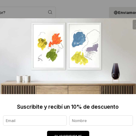
Enviamos
 ASESORAMOS
BLOG
QUIENES SOMOS
GIF
ALEJAN
Informaci
Ver tod
Envíos
Suscribite y recibí un 10% de descuento
7 días
Certif
★★★★