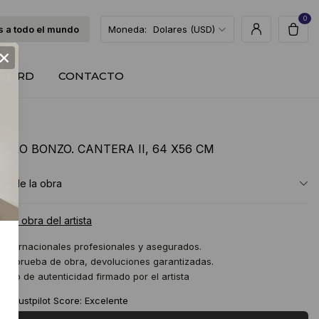
0
 a todo el mundo
Moneda:
Dolares (USD)
×
T CARD
CONTACTO
DRO BONZO. CANTERA II, 64 X56 CM
ón de la obra
a la obra del artista
 internacionales profesionales y asegurados.
 de prueba de obra, devoluciones garantizadas.
icado de autenticidad firmado por el artista
★
Trustpilot Score: Excelente