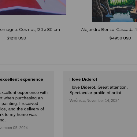
lomagno. Cosmos, 120 x 80 cm
Alejandro Bonzo. Cascada, 1
$1210 USD
$4950 USD
 excellent experience
I love Diderot
I love Diderot. Great attention,
excellent experience with
Spectacular profile of artist.
Art when purchasing an
Verónica,
November 14, 2024
 painting. I received
ice, and the delivery of
ork to my home was
ng.
ember 05, 2024