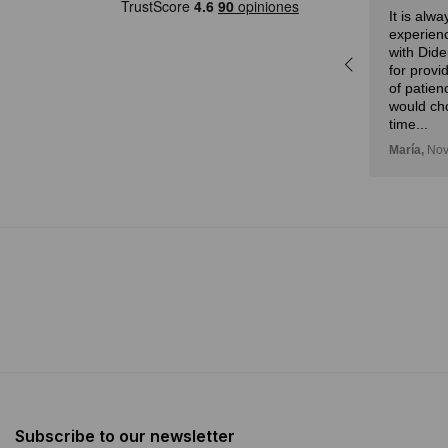
It is always an amazing
es una 
experience! We are truly grateful
forma d
with Diderot’s attention. Not only
comprar 
for providing advice but also a lot
de prob
of patience. Undoubtedly, we
Deli,
Sep
would choose Diderot one more
time...
María,
November 14, 2024
Subscribe to our newsletter