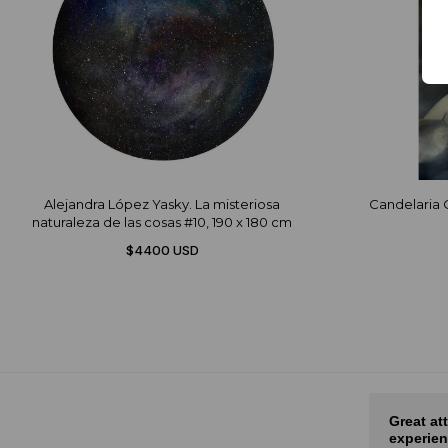
Alejandra López Yasky. La misteriosa
Candelaria O
naturaleza de las cosas #10, 190 x 180 cm
$4400 USD
air
Great attention, amazing
Muy bu
experience!
Muy bue