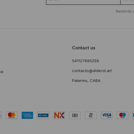
Recibirás 
Contact us
541127695259
s
contacto@diderot.art
ba
Palermo, CABA