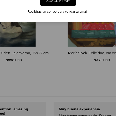
SUSCRIBIRME
Recibirás un correo para validar tu email.
liden. La caverna, 115 x 72 cm
María Sivak. Felicidad, día 
$990 USD
$495 USD
ena experiencia
El mejor sitio de arte de Latam
na experiencia. Diderot
El mejor sitio de arte de Latam,