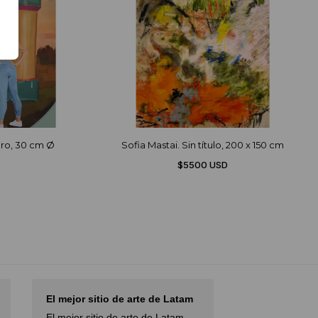
cero, 30 cm Ø
Sofia Mastai. Sin título, 200 x 150 cm
$5500 USD
I had an excellent experience
I love Didero
with…
I love Diderot