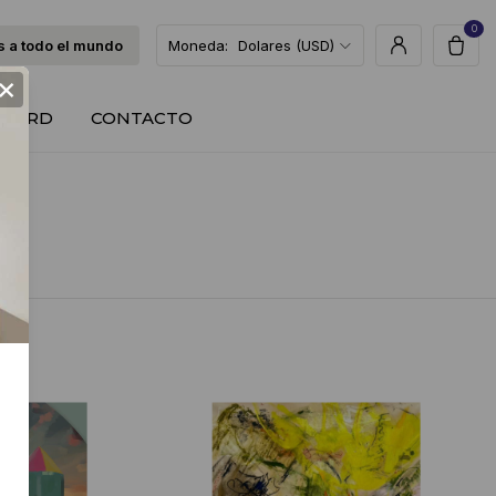
0
 a todo el mundo
Moneda:
Dolares (USD)
×
T CARD
CONTACTO