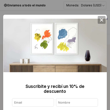
Enviamos a todo el mundo
Moneda:
Dolares (USD)
×
0
Home
>
Escultura
>
Madera
>
Suscribite y recibí un 10% de
descuento