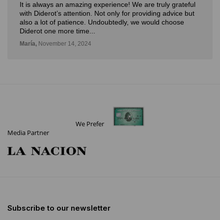
are truly grateful
Muy buena experiencia. Diderot es una e
roviding advice but
novedosa forma de poder ver, aprender, 
e would choose
con la posibilidad de probarlo. Me fue mu
Deli,
September 12, 2024
We Prefer
Media Partner
Subscribe to our newsletter