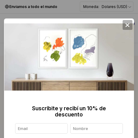
Enviamos a todo el mundo
Moneda:
Dolares (USD)
×
0
Home
>
Pintura
>
Pop Art
>
Suscribite y recibí un 10% de
descuento