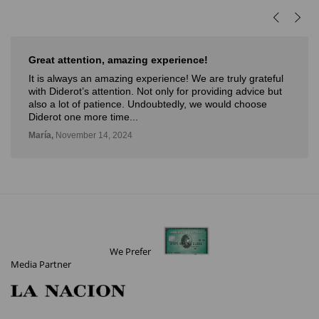
rience!
Muy buena experiencia
ce! We are truly grateful
Muy buena experiencia. Diderot es 
 for providing advice but
novedosa forma de poder ver, apren
dly, we would choose
con la posibilidad de probarlo. Me 
Deli,
September 12, 2024
We Prefer
Media Partner