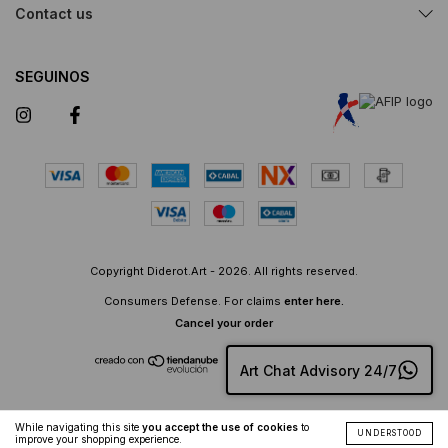
Contact us
SEGUINOS
Copyright Diderot.Art - 2026. All rights reserved.
Consumers Defense. For claims
enter here.
Cancel your order
Hecho por
Art Chat Advisory 24/7
While navigating this site
you accept the use of cookies
to
UNDERSTOOD
improve your shopping experience.