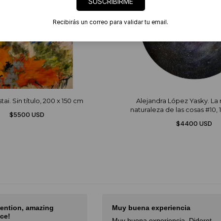
SUSCRIBIRME
Recibirás un correo para validar tu email.
ai. Sin título, 200 x 150 cm
Alejandra López Yasky. La 
naturaleza de las cosas #10, 
$5500 USD
$4400 USD
tention, amazing
Muy buena experiencia
ce!
Muy buena experiencia. Diderot