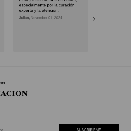
I had an excell
especialmente por la curación
Diderot Art wh
experta y la atención.
important paint
Julian,
November 01, 2024
great advice, a
the artwork to
outstanding.
Daniel,
November
ner
SUSCRIBIRME