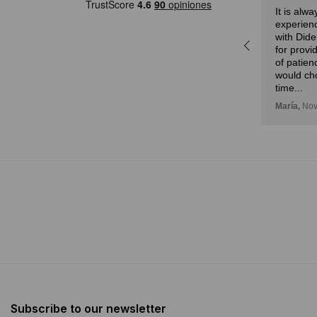
Eduardo,
28 de febrero, 2024
It is alw
a
experienc
r,
with Dide
idad
for provi
n!
of patien
would ch
time...
María,
Nov
Subscribe to our newsletter