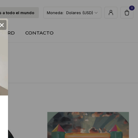
0
 a todo el mundo
Moneda:
Dolares (USD)
×
T CARD
CONTACTO