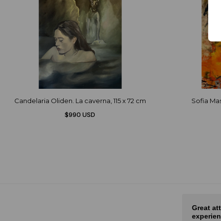
Candelaria Oliden. La caverna, 115 x 72 cm
Sofia Mast
$990 USD
Nice selection of art and fair
Great at
prices
experien
rot