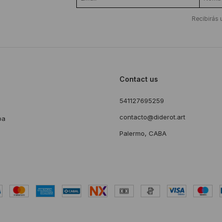
Recibirás 
Contact us
541127695259
s
contacto@diderot.art
ba
Palermo, CABA