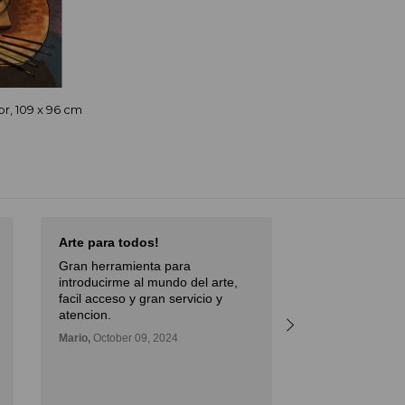
r, 109 x 96 cm
Arte para todos!
Excellent Serv
Gran herramienta para
Débora,
October 
introducirme al mundo del arte,
facil acceso y gran servicio y
atencion.
Mario,
October 09, 2024