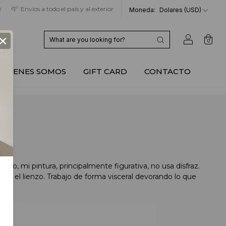
9
Envíos a todo el país y al exterior
Moneda:
Dolares (USD)
×
0
QUIENES SOMOS
GIFT CARD
CONTACTO
erto, mi pintura, principalmente figurativa, no usa disfraz.
n el lienzo. Trabajo de forma visceral devorando lo que