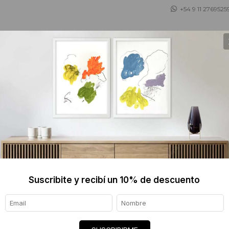
+54 9 11 2769525
 ASESORAMOS
TIENDA DE OBJETOS
BLOG
Víctor Moser
1983, Argentina
Desde el inconsciente, la memoria y lo inci
Las emociones y los sentimientos consume
Suscribite y recibí un 10% de descuento
me rodea.
Formación