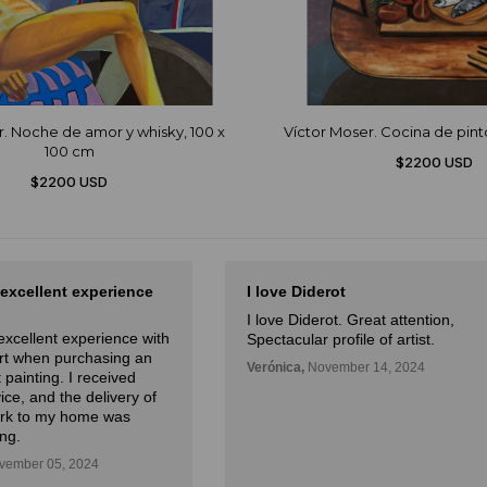
r. Noche de amor y whisky, 100 x
Víctor Moser. Cocina de pinto
100 cm
$2200 USD
$2200 USD
 excellent experience
I love Diderot
I love Diderot. Great attention,
excellent experience with
Spectacular profile of artist.
Art when purchasing an
Verónica,
November 14, 2024
 painting. I received
ice, and the delivery of
ork to my home was
ng.
ember 05, 2024