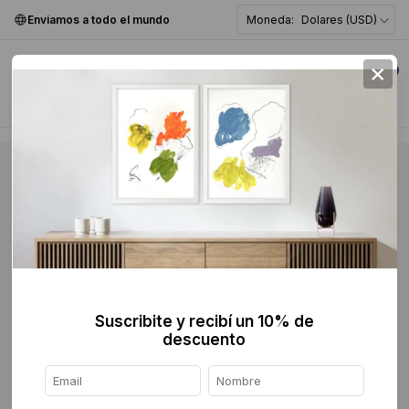
Enviamos a todo el mundo
Moneda:
Dolares (USD)
×
0
Suscribite y recibí un 10% de
descuento