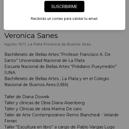
SUSCRIBIRME
#ARTISTA EN FOCO
Recibirás un correo para validar tu email.
Ver nota a Veronica Sanes
Veronica Sanes
Agosto 1971, La Plata Provincia de Buenos Aires
Bachillerato de Bellas Artes “Profesor Francisco A. De
Santo” Universidad Nacional de La Plata
Escuela Nacional de Bellas Artes “Prilidiano Pueyrredón”
IUNA
Bachillerato de Bellas Artes , La Plata y en el Colegio
Nacional de Buenos Aires.(UBA)
Taller de Diana Dowek
Taller y clínicas de Obra Diana Aisenberg
Taller y Clínicas de obra Marina De caro
Taller de Arte Contemporáneo Remo Bianchedi - Velarde
Ferrari
Taller “Escultura en libro” a cargo de Pablo Vargas Lugo