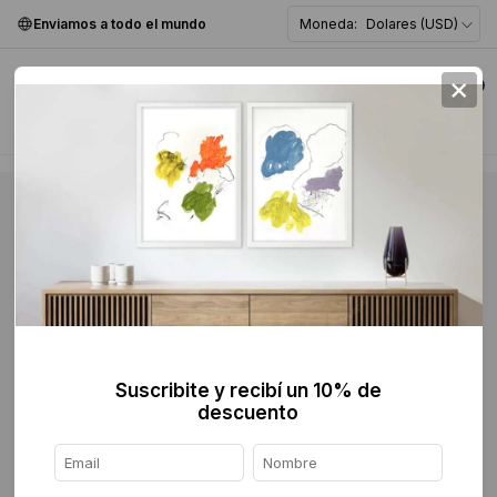
Enviamos a todo el mundo
Moneda:
Dolares (USD)
×
0
Suscribite y recibí un 10% de
descuento