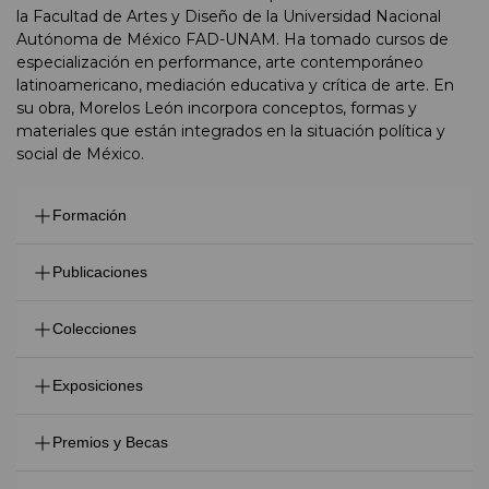
la Facultad de Artes y Diseño de la Universidad Nacional
Autónoma de México FAD-UNAM. Ha tomado cursos de
especialización en performance, arte contemporáneo
latinoamericano, mediación educativa y crítica de arte. En
su obra, Morelos León incorpora conceptos, formas y
materiales que están integrados en la situación política y
social de México.
Formación
Licenciado en Artes Plásticas en la Escuela Nacional de
Publicaciones
Pintura, Escultura y Grabado “La Esmeralda” ENPEG-
INBA
2019 Residencia en Casa Mosca, Oaxaca, México
Colecciones
Maestro en Artes Visuales con especialidad en escultura
2018 Residencia en Hestia Art Residency & Exhibition
en la Facultad de Artes y Diseño de la Universidad
Bureau en Belgrado, Serbia
Museo de los Pintores Oaxaqueños MUPO
Nacional Autónoma de México FAD-UNAM.
Exposiciones
2013 Residencia en la Escola de Comunicações e Artes
Colección Hestia Art Residency & Exhibition Bureau
da Universidade de São Paulo ECA-USP en São Paulo,
2018 Notaciones Espaciales, Casa Mosca
Brasil
Premios y Becas
Oaxaca México en 2019 y Basketball Musical Strategy
2013-14 Programa de Movilidad Estudiantil en el
(performance) en Hestia Art Residency & Exhibition
Extranjero de la Coordinación de Estudios de Posgrado