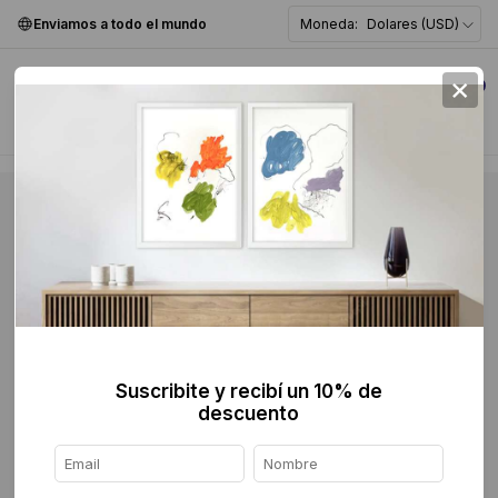
Enviamos a todo el mundo
Moneda:
Dolares (USD)
×
0
Suscribite y recibí un 10% de
descuento