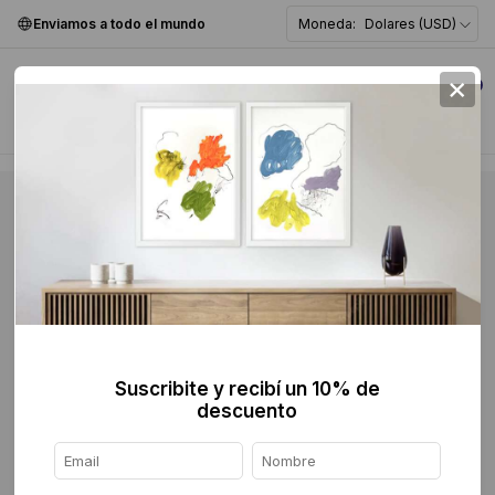
Enviamos a todo el mundo
Moneda:
Dolares (USD)
×
0
Suscribite y recibí un 10% de
descuento