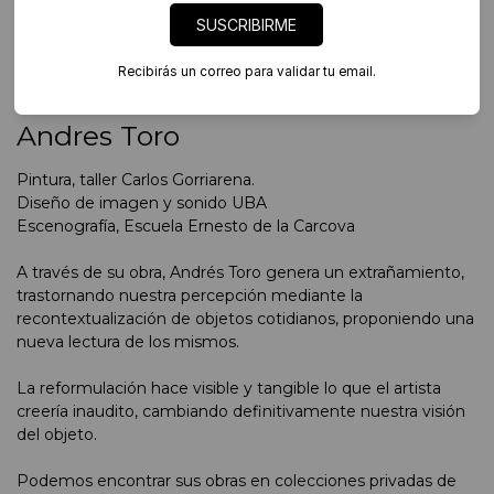
SUSCRIBIRME
#ARTISTA EN FOCO
Recibirás un correo para validar tu email.
Ver nota a Andres Toro
Andres Toro
Pintura, taller Carlos Gorriarena.
Diseño de imagen y sonido UBA
Escenografía, Escuela Ernesto de la Carcova
A través de su obra, Andrés Toro genera un extrañamiento,
trastornando nuestra percepción mediante la
recontextualización de objetos cotidianos, proponiendo una
nueva lectura de los mismos.
La reformulación hace visible y tangible lo que el artista
creería inaudito, cambiando definitivamente nuestra visión
del objeto.
Podemos encontrar sus obras en colecciones privadas de