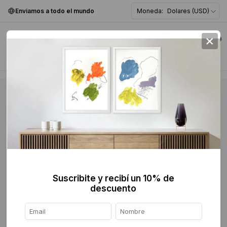
Enviamos a todo el mundo
Moneda:
Dolares (USD)
×
0
Suscribite y recibí un 10% de
descuento