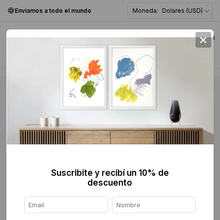
Enviamos a todo el mundo
Moneda:
Dolares (USD)
×
0
Suscribite y recibí un 10% de
descuento