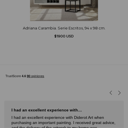
Adriana Carambia. Serie Escritos, 94 x 98 cm.
$1900 USD
I love Diderot
Art when
I love Diderot. Great attention, Spectacular profi
 great advice,
Verónica,
November 14, 2024
 was