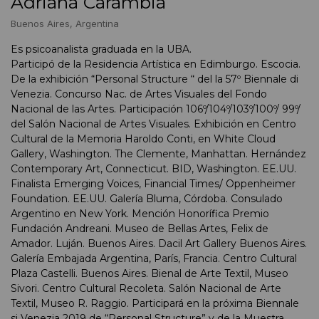
Adriana Carambia
Buenos Aires, Argentina
Es psicoanalista graduada en la UBA.
Participó de la Residencia Artística en Edimburgo. Escocia.
De la exhibición “Personal Structure “ del la 57º Biennale di
Venezia. Concurso Nac. de Artes Visuales del Fondo
Nacional de las Artes. Participación 106º/104º/103º/100º/ 99º/
del Salón Nacional de Artes Visuales. Exhibición en Centro
Cultural de la Memoria Haroldo Conti, en White Cloud
Gallery, Washington. The Clemente, Manhattan. Hernández
Contemporary Art, Connecticut. BID, Washington. EE.UU.
Finalista Emerging Voices, Financial Times/ Oppenheimer
Foundation. EE.UU. Galería Bluma, Córdoba. Consulado
Argentino en New York. Mención Honorífica Premio
Fundación Andreani. Museo de Bellas Artes, Felix de
Amador. Luján. Buenos Aires. Dacil Art Gallery Buenos Aires.
Galería Embajada Argentina, París, Francia. Centro Cultural
Plaza Castelli. Buenos Aires. Bienal de Arte Textil, Museo
Sivori. Centro Cultural Recoleta. Salón Nacional de Arte
Textil, Museo R. Raggio. Participará en la próxima Biennale
si Venezia 2019 de “Personal Structure” y de la Muestra