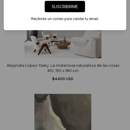
SUSCRIBIRME
Recibirás un correo para validar tu email.
Alejandra López Yasky. La misteriosa naturaleza de las cosas
#10, 190 x 180 cm
$4400 USD